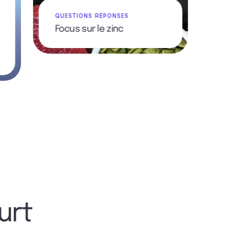
R
F
QUESTIONS RÉPONSES
s
Focus sur le zinc
l
v
K
urt