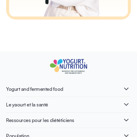
Yogurt and fermented food
Qu’est-ce que le yaourt ?
Le yaourt et la santé
Nutri-dense food
Les bénéfices de la fermentation
Healthy Diets & Lifestyle
Ressources pour les diététiciens
Santé intestinale
Intolérance au lactose
Publications
Population
Santé osseuse