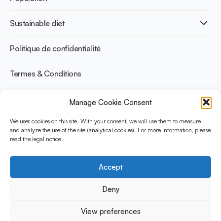
Infographics
Prévention du diabète
International conferences
Santé cardiovasculaire
Adulte
Sustainable diet
Recettes
Gestion du poids
Enfant
Senior
Benefits for planet health
Politique de confidentialité
Sportif
Benefits for human health
Termes & Conditions
Manage Cookie Consent
Découvrez YINI
YINI (The Yogurt in Nutrition Initiative) est financée par le
We uses cookies on this site. With your consent, we will use them to measure
Danone Institute International. Elle vise à évaluer et partager les
and analyze the use of the site (analytical cookies). For more information, please
read the legal notice.
preuves actuelles sur la place du yaourt dans les régimes
durables et sains.
Accept
Social Media
Deny
View preferences
© 2026 Yogurt in Nutrition Initiative. Tous les droits sont