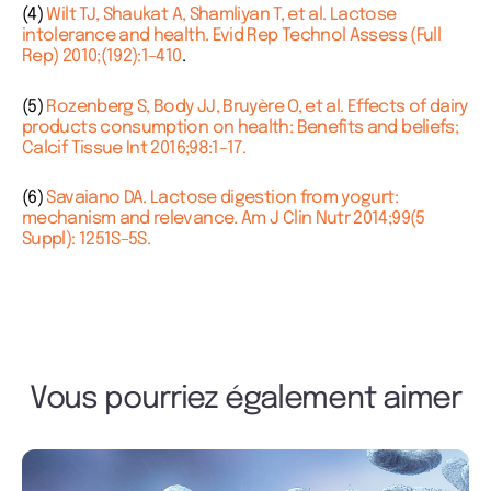
(4)
Wilt TJ, Shaukat A, Shamliyan T, et al. Lactose
intolerance and health. Evid Rep Technol Assess (Full
Rep) 2010;(192):1–410
.
(5)
Rozenberg S, Body JJ, Bruyère O, et al. Effects of dairy
products consumption on health: Benefits and beliefs;
Calcif Tissue Int 2016;98:1–17.
(6)
Savaiano DA. Lactose digestion from yogurt:
mechanism and relevance. Am J Clin Nutr 2014;99(5
Suppl): 1251S–5S.
Vous pourriez également aimer