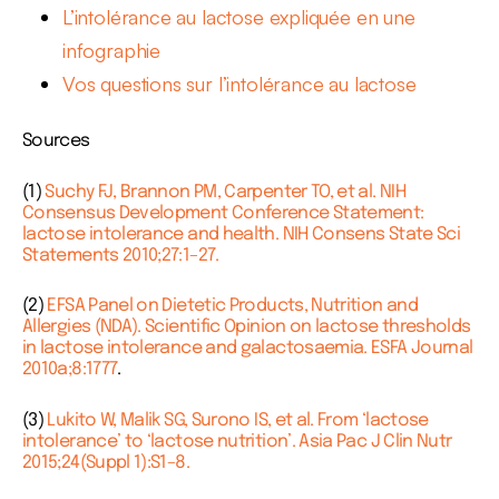
L’intolérance au lactose expliquée en une
infographie
Vos questions sur l’intolérance au lactose
Sources
(1)
Suchy FJ, Brannon PM, Carpenter TO, et al. NIH
Consensus Development Conference Statement:
lactose intolerance and health. NIH Consens State Sci
Statements 2010;27:1–27.
(2)
EFSA Panel on Dietetic Products, Nutrition and
Allergies (NDA). Scientific Opinion on lactose thresholds
in lactose intolerance and galactosaemia. ESFA Journal
2010a;8:1777
.
(3)
Lukito W, Malik SG, Surono IS, et al. From ‘lactose
intolerance’ to ‘lactose nutrition’. Asia Pac J Clin Nutr
2015;24(Suppl 1):S1–8.