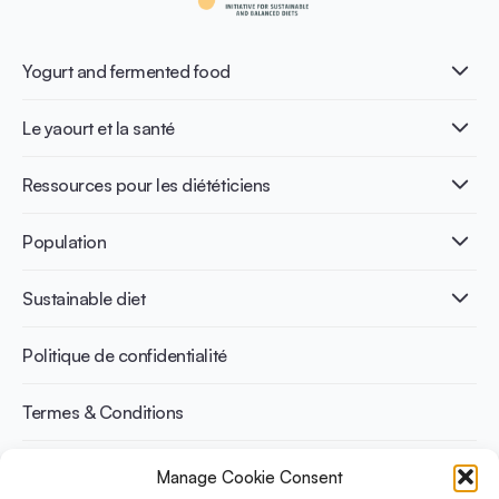
Yogurt and fermented food
Qu’est-ce que le yaourt ?
Le yaourt et la santé
Nutri-dense food
Les bénéfices de la fermentation
Healthy Diets & Lifestyle
Ressources pour les diététiciens
Santé intestinale
Intolérance au lactose
Publications
Population
Santé osseuse
Infographics
Prévention du diabète
International conferences
Santé cardiovasculaire
Adulte
Sustainable diet
Recettes
Gestion du poids
Enfant
Senior
Benefits for planet health
Politique de confidentialité
Sportif
Benefits for human health
Termes & Conditions
Manage Cookie Consent
Découvrez YINI