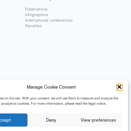
Publications
Infographics
International conferences
Recettes
Manage Cookie Consent
es on this site. With your consent, we will use them to measure and analyze the
te (analytical cookies). For more information, please read the legal notice.
HAUT DE LA PAGE
ccept
Deny
View preferences