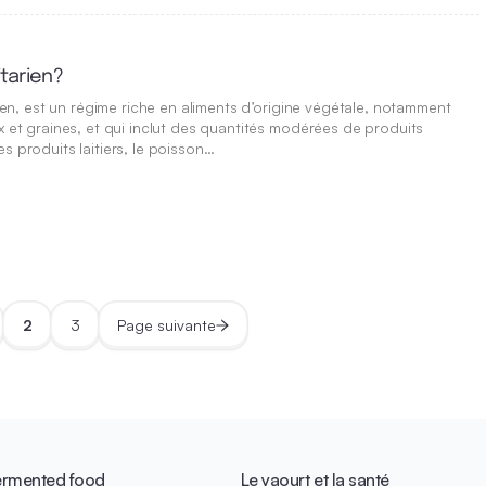
itarien?
arien, est un régime riche en aliments d’origine végétale, notamment
x et graines, et qui inclut des quantités modérées de produits
s produits laitiers, le poisson…
2
3
Page suivante
ermented food
Le yaourt et la santé