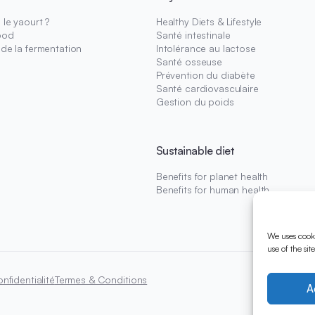
le yaourt ?
Healthy Diets & Lifestyle
ood
Santé intestinale
 de la fermentation
Intolérance au lactose
Santé osseuse
Prévention du diabète
Santé cardiovasculaire
Gestion du poids
Sustainable diet
Benefits for planet health
Benefits for human health
We uses cooki
use of the si
nfidentialité
Termes & Conditions
A