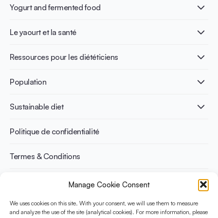
Yogurt and fermented food
Qu’est-ce que le yaourt ?
Le yaourt et la santé
Nutri-dense food
Les bénéfices de la fermentation
Healthy Diets & Lifestyle
Ressources pour les diététiciens
Santé intestinale
Intolérance au lactose
Publications
Population
Santé osseuse
Infographics
Prévention du diabète
International conferences
Santé cardiovasculaire
Adulte
Sustainable diet
Recettes
Gestion du poids
Enfant
Senior
Benefits for planet health
Politique de confidentialité
Sportif
Benefits for human health
Termes & Conditions
Manage Cookie Consent
Découvrez YINI
YINI (The Yogurt in Nutrition Initiative) est financée par le
We uses cookies on this site. With your consent, we will use them to measure
and analyze the use of the site (analytical cookies). For more information, please
Danone Institute International. Elle vise à évaluer et partager les