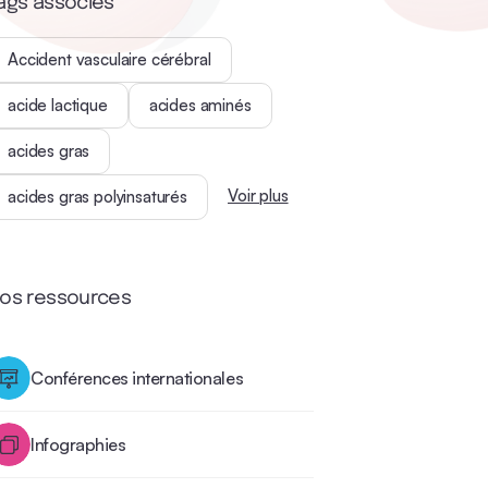
ags associés
Accident vasculaire cérébral
acide lactique
acides aminés
acides gras
Voir plus
acides gras polyinsaturés
os ressources
Conférences internationales
Infographies