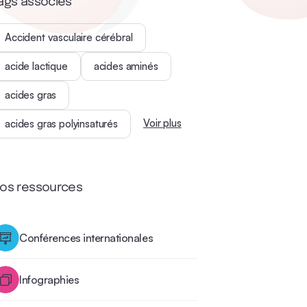
ags associés
Accident vasculaire cérébral
acide lactique
acides aminés
acides gras
Voir plus
acides gras polyinsaturés
os ressources
Conférences internationales
Infographies