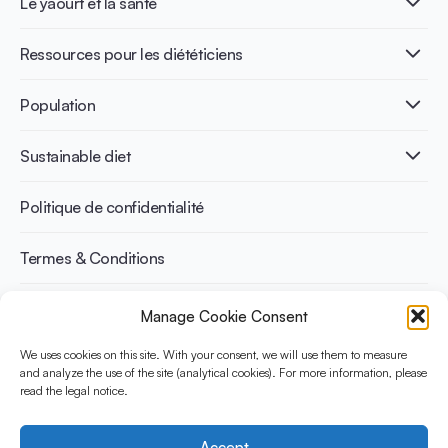
Le yaourt et la santé
Nutri-dense food
Les bénéfices de la fermentation
Healthy Diets & Lifestyle
Ressources pour les diététiciens
Santé intestinale
Intolérance au lactose
Publications
Population
Santé osseuse
Infographics
Prévention du diabète
International conferences
Santé cardiovasculaire
Adulte
Sustainable diet
Recettes
Gestion du poids
Enfant
Senior
Benefits for planet health
Politique de confidentialité
Sportif
Benefits for human health
Termes & Conditions
Manage Cookie Consent
Découvrez YINI
YINI (The Yogurt in Nutrition Initiative) est financée par le
We uses cookies on this site. With your consent, we will use them to measure
Danone Institute International. Elle vise à évaluer et partager les
and analyze the use of the site (analytical cookies). For more information, please
read the legal notice.
preuves actuelles sur la place du yaourt dans les régimes
durables et sains.
Accept