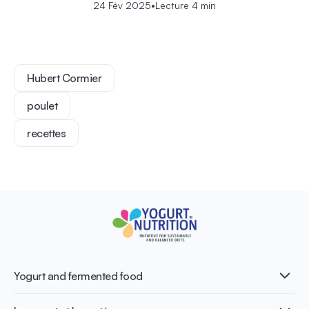
24 Fév 2025
•
Lecture 4 min
Hubert Cormier
poulet
recettes
Yogurt and fermented food
Qu’est-ce que le yaourt ?