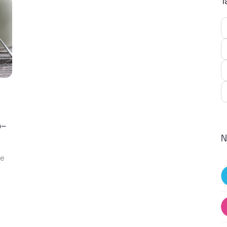
T
o-
N
ée