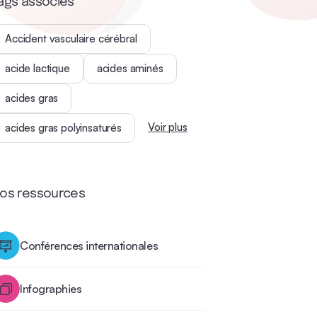
ags associés
Accident vasculaire cérébral
acide lactique
acides aminés
acides gras
Voir plus
acides gras polyinsaturés
os ressources
Conférences internationales
Infographies