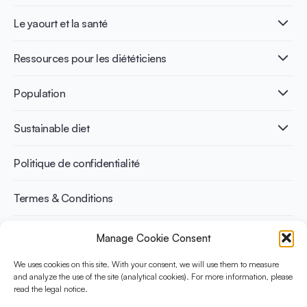
Qu’est-ce que le yaourt ?
Le yaourt et la santé
Nutri-dense food
Les bénéfices de la fermentation
Healthy Diets & Lifestyle
Ressources pour les diététiciens
Santé intestinale
Intolérance au lactose
Publications
Population
Santé osseuse
Infographics
Prévention du diabète
International conferences
Santé cardiovasculaire
Adulte
Sustainable diet
Recettes
Gestion du poids
Enfant
Senior
Benefits for planet health
Politique de confidentialité
Sportif
Benefits for human health
Termes & Conditions
Manage Cookie Consent
Découvrez YINI
YINI (The Yogurt in Nutrition Initiative) est financée par le
We uses cookies on this site. With your consent, we will use them to measure
Danone Institute International. Elle vise à évaluer et partager les
and analyze the use of the site (analytical cookies). For more information, please
read the legal notice.
preuves actuelles sur la place du yaourt dans les régimes
durables et sains.