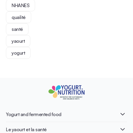
NHANES
qualité
santé
yaourt
yogurt
Yogurt and fermented food
Qu’est-ce que le yaourt ?
Le yaourt et la santé