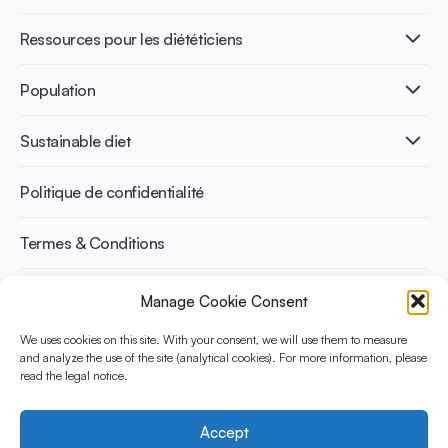
Nutri-dense food
Les bénéfices de la fermentation
Healthy Diets & Lifestyle
Ressources pour les diététiciens
Santé intestinale
Intolérance au lactose
Publications
Population
Santé osseuse
Infographics
Prévention du diabète
International conferences
Santé cardiovasculaire
Adulte
Sustainable diet
Recettes
Gestion du poids
Enfant
Senior
Benefits for planet health
Politique de confidentialité
Sportif
Benefits for human health
Termes & Conditions
Manage Cookie Consent
Découvrez YINI
YINI (The Yogurt in Nutrition Initiative) est financée par le
We uses cookies on this site. With your consent, we will use them to measure
Danone Institute International. Elle vise à évaluer et partager les
and analyze the use of the site (analytical cookies). For more information, please
read the legal notice.
preuves actuelles sur la place du yaourt dans les régimes
durables et sains.
Accept
Social Media