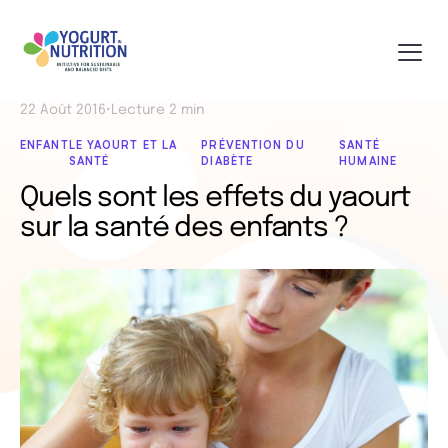
22 Août 2016
•
Lecture 2 min
ENFANT
LE YAOURT ET LA
PRÉVENTION DU
SANTÉ
SANTÉ
DIABÈTE
HUMAINE
Quels sont les effets du yaourt
sur la santé des enfants ?