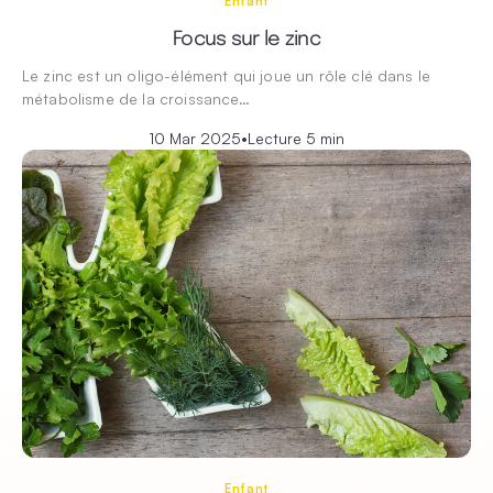
Enfant
Focus sur le zinc
Le zinc est un oligo-élément qui joue un rôle clé dans le
métabolisme de la croissance…
10 Mar 2025
•
Lecture 5 min
Enfant