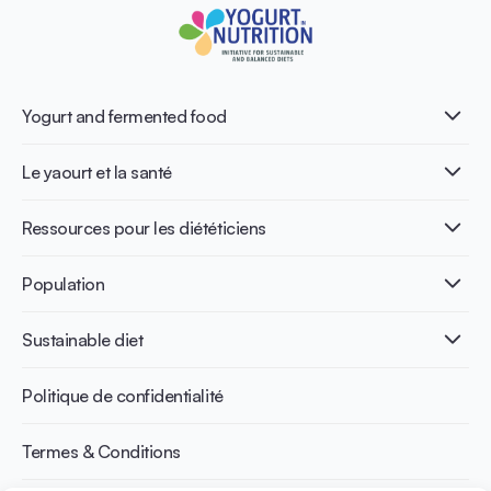
Yogurt and fermented food
Qu’est-ce que le yaourt ?
Le yaourt et la santé
Nutri-dense food
Les bénéfices de la fermentation
Healthy Diets & Lifestyle
Ressources pour les diététiciens
Santé intestinale
Intolérance au lactose
Publications
Population
Santé osseuse
Infographics
Prévention du diabète
International conferences
Santé cardiovasculaire
Adulte
Sustainable diet
Recettes
Gestion du poids
Enfant
Senior
Benefits for planet health
Politique de confidentialité
Sportif
Benefits for human health
Termes & Conditions