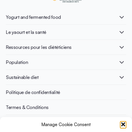
Yogurt and fermented food
Qu’est-ce que le yaourt ?
Le yaourt et la santé
Nutri-dense food
Les bénéfices de la fermentation
Healthy Diets & Lifestyle
Ressources pour les diététiciens
Santé intestinale
Intolérance au lactose
Publications
Population
Santé osseuse
Infographics
Prévention du diabète
International conferences
Santé cardiovasculaire
Adulte
Sustainable diet
Recettes
Gestion du poids
Enfant
Senior
Benefits for planet health
Politique de confidentialité
Sportif
Benefits for human health
Termes & Conditions
Manage Cookie Consent
Découvrez YINI