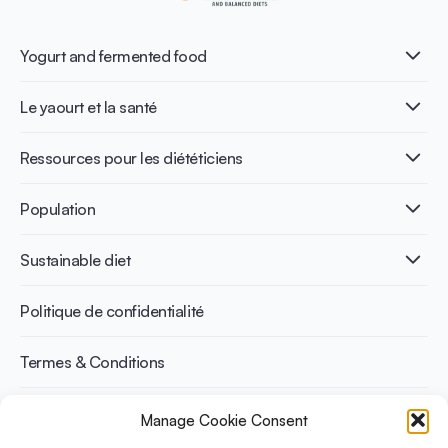
Yogurt and fermented food
Qu’est-ce que le yaourt ?
Le yaourt et la santé
Nutri-dense food
Les bénéfices de la fermentation
Healthy Diets & Lifestyle
Ressources pour les diététiciens
Santé intestinale
Intolérance au lactose
Publications
Population
Santé osseuse
Infographics
Prévention du diabète
International conferences
Santé cardiovasculaire
Adulte
Sustainable diet
Recettes
Gestion du poids
Enfant
Senior
Benefits for planet health
Politique de confidentialité
Sportif
Benefits for human health
Termes & Conditions
Manage Cookie Consent
Découvrez YINI