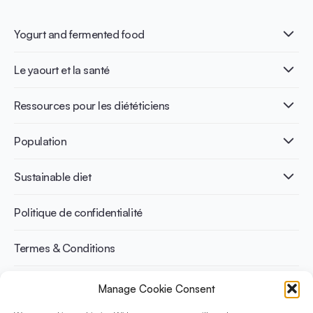
Yogurt and fermented food
Qu’est-ce que le yaourt ?
Le yaourt et la santé
Nutri-dense food
Les bénéfices de la fermentation
Healthy Diets & Lifestyle
Ressources pour les diététiciens
Santé intestinale
Intolérance au lactose
Publications
Population
Santé osseuse
Infographics
Prévention du diabète
International conferences
Santé cardiovasculaire
Adulte
Sustainable diet
Recettes
Gestion du poids
Enfant
Senior
Benefits for planet health
Politique de confidentialité
Sportif
Benefits for human health
Termes & Conditions
Manage Cookie Consent
Découvrez YINI