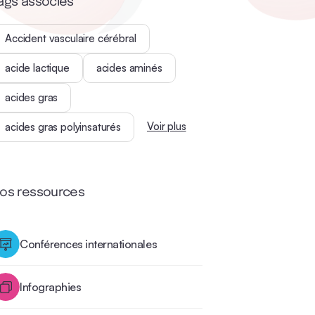
ags associés
Accident vasculaire cérébral
acide lactique
acides aminés
acides gras
Voir plus
acides gras polyinsaturés
os ressources
Conférences internationales
Infographies