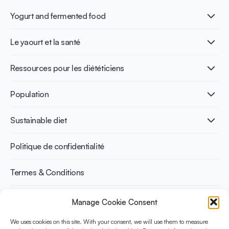
Yogurt and fermented food
Qu’est-ce que le yaourt ?
Le yaourt et la santé
Nutri-dense food
Les bénéfices de la fermentation
Healthy Diets & Lifestyle
Ressources pour les diététiciens
Santé intestinale
Intolérance au lactose
Publications
Population
Santé osseuse
Infographics
Prévention du diabète
International conferences
Santé cardiovasculaire
Adulte
Sustainable diet
Recettes
Gestion du poids
Enfant
Senior
Benefits for planet health
Politique de confidentialité
Sportif
Benefits for human health
Termes & Conditions
Manage Cookie Consent
Découvrez YINI
YINI (The Yogurt in Nutrition Initiative) est financée par le
We uses cookies on this site. With your consent, we will use them to measure