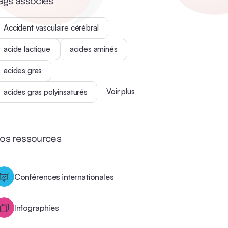
ags associés
Accident vasculaire cérébral
acide lactique
acides aminés
acides gras
Voir plus
acides gras polyinsaturés
os ressources
Conférences internationales
Infographies