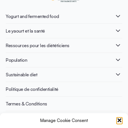
Yogurt and fermented food
Qu’est-ce que le yaourt ?
Le yaourt et la santé
Nutri-dense food
Les bénéfices de la fermentation
Healthy Diets & Lifestyle
Ressources pour les diététiciens
Santé intestinale
Intolérance au lactose
Publications
Population
Santé osseuse
Infographics
Prévention du diabète
International conferences
Santé cardiovasculaire
Adulte
Sustainable diet
Recettes
Gestion du poids
Enfant
Senior
Benefits for planet health
Politique de confidentialité
Sportif
Benefits for human health
Termes & Conditions
Manage Cookie Consent
Découvrez YINI