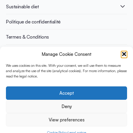
International conferences
Santé cardiovasculaire
Adulte
Sustainable diet
Recettes
Gestion du poids
Enfant
Senior
Benefits for planet health
Politique de confidentialité
Sportif
Benefits for human health
Termes & Conditions
Manage Cookie Consent
Découvrez YINI
YINI (The Yogurt in Nutrition Initiative) est financée par le
We uses cookies on this site. With your consent, we will use them to measure
Danone Institute International. Elle vise à évaluer et partager les
and analyze the use of the site (analytical cookies). For more information, please
read the legal notice.
preuves actuelles sur la place du yaourt dans les régimes
durables et sains.
Accept
Social Media
Deny
View preferences
© 2026 Yogurt in Nutrition Initiative. Tous les droits sont
reservés
Cookie Policy
Legal notice