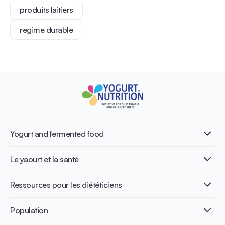
produits laitiers
regime durable
Yogurt and fermented food
Qu’est-ce que le yaourt ?
Le yaourt et la santé
Nutri-dense food
Les bénéfices de la fermentation
Healthy Diets & Lifestyle
Ressources pour les diététiciens
Santé intestinale
Intolérance au lactose
Publications
Population
Santé osseuse
Infographics
Prévention du diabète