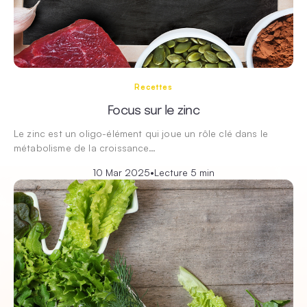
Recettes
Focus sur le zinc
Le zinc est un oligo-élément qui joue un rôle clé dans le
métabolisme de la croissance…
10 Mar 2025
•
Lecture 5 min