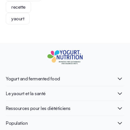
recette
yaourt
Yogurt and fermented food
Qu’est-ce que le yaourt ?
Le yaourt et la santé
Nutri-dense food
Les bénéfices de la fermentation
Healthy Diets & Lifestyle
Ressources pour les diététiciens
Santé intestinale
Intolérance au lactose
Publications
Population
Santé osseuse
Infographics
Prévention du diabète