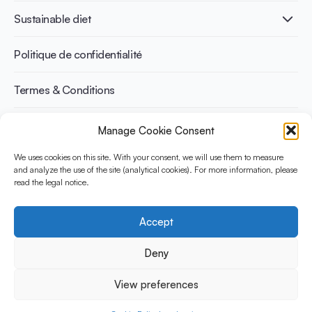
International conferences
Santé cardiovasculaire
Adulte
Sustainable diet
Recettes
Gestion du poids
Enfant
Senior
Benefits for planet health
Politique de confidentialité
Sportif
Benefits for human health
Termes & Conditions
Manage Cookie Consent
Découvrez YINI
YINI (The Yogurt in Nutrition Initiative) est financée par le
We uses cookies on this site. With your consent, we will use them to measure
and analyze the use of the site (analytical cookies). For more information, please
Danone Institute International. Elle vise à évaluer et partager les
read the legal notice.
preuves actuelles sur la place du yaourt dans les régimes
durables et sains.
Accept
Social Media
Deny
View preferences
© 2026 Yogurt in Nutrition Initiative. Tous les droits sont
reservés