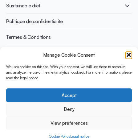
Santé cardiovasculaire
Adulte
Sustainable diet
Recettes
Gestion du poids
Enfant
Senior
Benefits for planet health
Politique de confidentialité
Sportif
Benefits for human health
Termes & Conditions
Manage Cookie Consent
Découvrez YINI
YINI (The Yogurt in Nutrition Initiative) est financée par le
We uses cookies on this site. With your consent, we will use them to measure
and analyze the use of the site (analytical cookies). For more information, please
Danone Institute International. Elle vise à évaluer et partager les
read the legal notice.
preuves actuelles sur la place du yaourt dans les régimes
durables et sains.
Accept
Social Media
Deny
View preferences
© 2026 Yogurt in Nutrition Initiative. Tous les droits sont
reservés
Cookie Policy
Legal notice