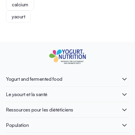
calcium
yaourt
Yogurt and fermented food
Qu’est-ce que le yaourt ?
Le yaourt et la santé
Nutri-dense food
Les bénéfices de la fermentation
Healthy Diets & Lifestyle
Ressources pour les diététiciens
Santé intestinale
Intolérance au lactose
Publications
Population
Santé osseuse
Infographics
Prévention du diabète
International conferences