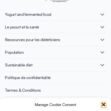
Yogurt and fermented food
Qu’est-ce que le yaourt ?
Le yaourt et la santé
Nutri-dense food
Les bénéfices de la fermentation
Healthy Diets & Lifestyle
Ressources pour les diététiciens
Santé intestinale
Intolérance au lactose
Publications
Population
Santé osseuse
Infographics
Prévention du diabète
International conferences
Santé cardiovasculaire
Adulte
Sustainable diet
Recettes
Gestion du poids
Enfant
Senior
Benefits for planet health
Politique de confidentialité
Sportif
Benefits for human health
Termes & Conditions
Manage Cookie Consent
Découvrez YINI