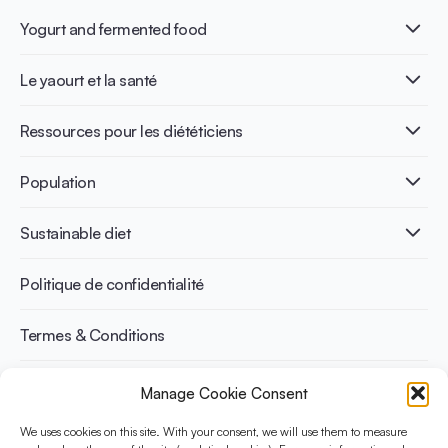
Yogurt and fermented food
Qu’est-ce que le yaourt ?
Le yaourt et la santé
Nutri-dense food
Les bénéfices de la fermentation
Healthy Diets & Lifestyle
Ressources pour les diététiciens
Santé intestinale
Intolérance au lactose
Publications
Population
Santé osseuse
Infographics
Prévention du diabète
International conferences
Santé cardiovasculaire
Adulte
Sustainable diet
Recettes
Gestion du poids
Enfant
Senior
Benefits for planet health
Politique de confidentialité
Sportif
Benefits for human health
Termes & Conditions
Manage Cookie Consent
Découvrez YINI
YINI (The Yogurt in Nutrition Initiative) est financée par le
We uses cookies on this site. With your consent, we will use them to measure