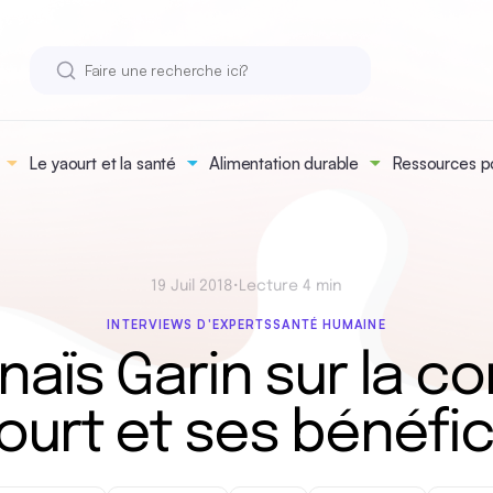
Le yaourt et la santé
Alimentation durable
Ressources po
19 Juil 2018
•
Lecture 4 min
INTERVIEWS D'EXPERTS
SANTÉ HUMAINE
Anaïs Garin sur la 
ourt et ses bénéfi