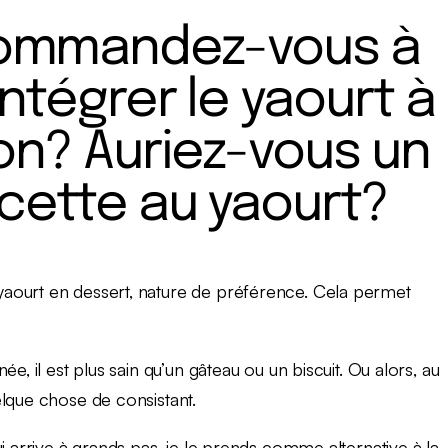
ommandez-vous à
intégrer le yaourt à
ion? Auriez-vous un
ecette au yaourt?
aourt en dessert, nature de préférence. Cela permet
e, il est plus sain qu’un gâteau ou un biscuit. Ou alors, au
elque chose de consistant.
i arrive à grands pas, je le prends comme alternative à la