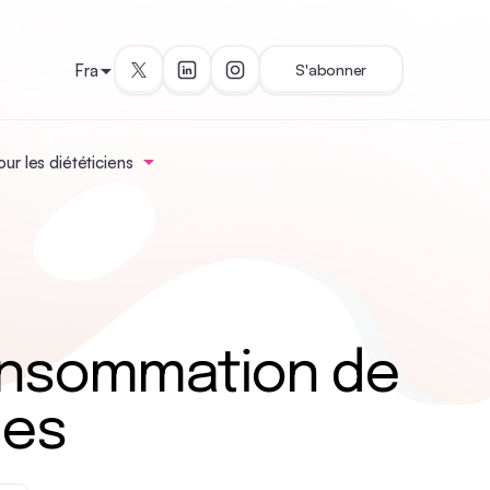
Fra
S'abonner
ur les diététiciens
consommation de
ces