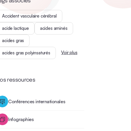
ags associés
Accident vasculaire cérébral
acide lactique
acides aminés
acides gras
Voir plus
acides gras polyinsaturés
os ressources
Conférences internationales
Infographies