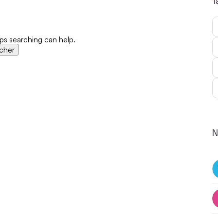
T
aps searching can help.
N