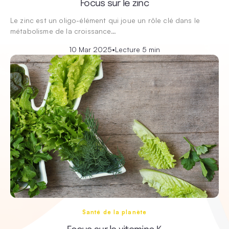
Focus sur le zinc
Le zinc est un oligo-élément qui joue un rôle clé dans le
métabolisme de la croissance…
10 Mar 2025
•
Lecture 5 min
Santé de la planète