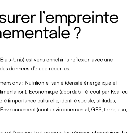
rer l’empreinte
nementale ?
ats-Unis) est venu enrichir la réflexion avec une
des données d’étude récentes.
mensions : Nutrition et santé (densité énergétique et
 l’alimentation), Économique (abordabilité, coût par Kcal ou
té (importance culturelle, identité sociale, attitudes,
et Environnement (coût environnemental, GES, terre, eau,
ps et l’espace, tout comme les régimes alimentaires. La