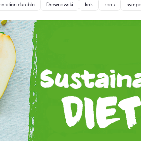
entation durable
Drewnowski
kok
roos
sympo