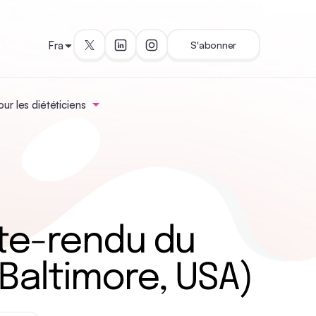
Fra
S'abonner
ur les diététiciens
pte-rendu du
 Baltimore, USA)