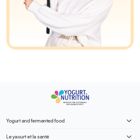
Yogurt and fermented food
Qu’est-ce que le yaourt ?
Le yaourt et la santé