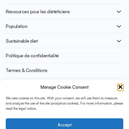
Nutri-dense food
Les bénéfices de la fermentation
Healthy Diets & Lifestyle
Ressources pour les diététiciens
Santé intestinale
Intolérance au lactose
Publications
Population
Santé osseuse
Infographics
Prévention du diabète
International conferences
Santé cardiovasculaire
Adulte
Sustainable diet
Recettes
Gestion du poids
Enfant
Senior
Benefits for planet health
Politique de confidentialité
Sportif
Benefits for human health
Termes & Conditions
Manage Cookie Consent
Découvrez YINI
YINI (The Yogurt in Nutrition Initiative) est financée par le
We uses cookies on this site. With your consent, we will use them to measure
and analyze the use of the site (analytical cookies). For more information, please
Danone Institute International. Elle vise à évaluer et partager les
read the legal notice.
preuves actuelles sur la place du yaourt dans les régimes
durables et sains.
Accept