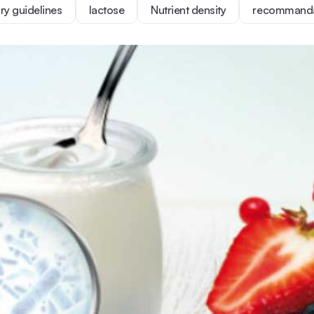
ary guidelines
lactose
Nutrient density
recommandat