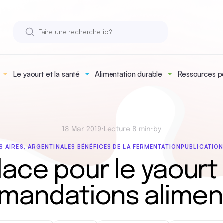
Le yaourt et la santé
Alimentation durable
Ressources po
18 Mar 2019
•
Lecture 8 min
•
by
S AIRES, ARGENTINA
LES BÉNÉFICES DE LA FERMENTATION
PUBLICATIO
lace pour le yaourt
andations alimen