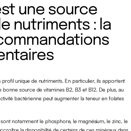
est une source
e nutriments : la
ecommandations
entaires
n profil unique de nutriments. En particulier, ils apportent
ne bonne source de vitamines B2, B3 et B12. De plus, au
ctivité bactérienne peut augmenter la teneur en folates
s sont notamment le phosphore, le magnésium, le zinc, le
ccroître la disponibilité de certains de ces minéraux dans