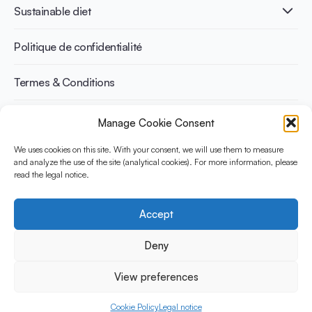
Santé cardiovasculaire
Adulte
Sustainable diet
Recettes
Gestion du poids
Enfant
Senior
Benefits for planet health
Politique de confidentialité
Sportif
Benefits for human health
Termes & Conditions
Manage Cookie Consent
Découvrez YINI
YINI (The Yogurt in Nutrition Initiative) est financée par le
We uses cookies on this site. With your consent, we will use them to measure
Danone Institute International. Elle vise à évaluer et partager les
and analyze the use of the site (analytical cookies). For more information, please
read the legal notice.
preuves actuelles sur la place du yaourt dans les régimes
durables et sains.
Accept
Social Media
Deny
View preferences
© 2026 Yogurt in Nutrition Initiative. Tous les droits sont
reservés
Cookie Policy
Legal notice