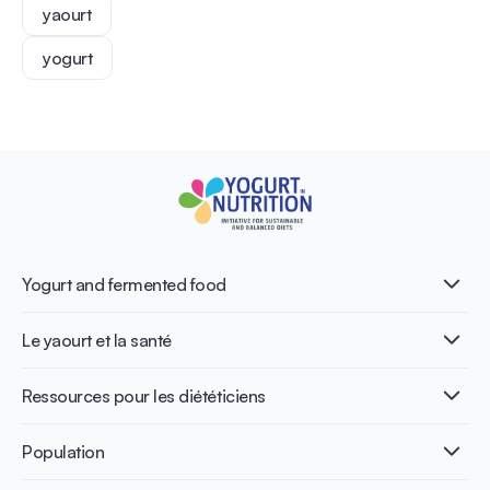
yaourt
yogurt
Yogurt and fermented food
Qu’est-ce que le yaourt ?
Le yaourt et la santé
Nutri-dense food
Les bénéfices de la fermentation
Healthy Diets & Lifestyle
Ressources pour les diététiciens
Santé intestinale
Intolérance au lactose
Publications
Population
Santé osseuse
Infographics
Prévention du diabète
International conferences