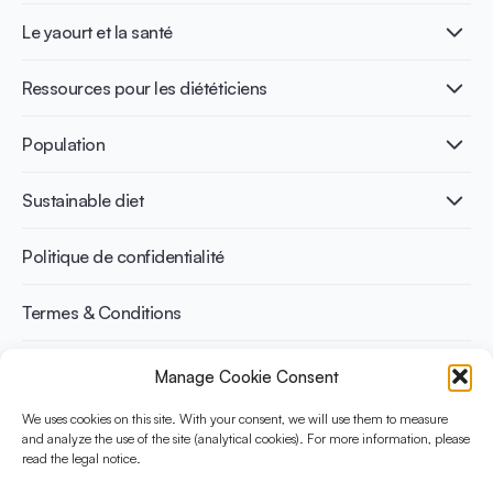
Qu’est-ce que le yaourt ?
Le yaourt et la santé
Nutri-dense food
Les bénéfices de la fermentation
Healthy Diets & Lifestyle
Ressources pour les diététiciens
Santé intestinale
Intolérance au lactose
Publications
Population
Santé osseuse
Infographics
Prévention du diabète
International conferences
Santé cardiovasculaire
Adulte
Sustainable diet
Recettes
Gestion du poids
Enfant
Senior
Benefits for planet health
Politique de confidentialité
Sportif
Benefits for human health
Termes & Conditions
Manage Cookie Consent
Découvrez YINI
YINI (The Yogurt in Nutrition Initiative) est financée par le
We uses cookies on this site. With your consent, we will use them to measure
and analyze the use of the site (analytical cookies). For more information, please
Danone Institute International. Elle vise à évaluer et partager les
read the legal notice.
preuves actuelles sur la place du yaourt dans les régimes
durables et sains.