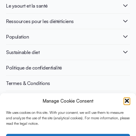
Qu’est-ce que le yaourt ?
Le yaourt et la santé
Nutri-dense food
Les bénéfices de la fermentation
Healthy Diets & Lifestyle
Ressources pour les diététiciens
Santé intestinale
Intolérance au lactose
Publications
Population
Santé osseuse
Infographics
Prévention du diabète
International conferences
Santé cardiovasculaire
Adulte
Sustainable diet
Recettes
Gestion du poids
Enfant
Senior
Benefits for planet health
Politique de confidentialité
Sportif
Benefits for human health
Termes & Conditions
Manage Cookie Consent
Découvrez YINI
YINI (The Yogurt in Nutrition Initiative) est financée par le
We uses cookies on this site. With your consent, we will use them to measure
Danone Institute International. Elle vise à évaluer et partager les
and analyze the use of the site (analytical cookies). For more information, please
read the legal notice.
preuves actuelles sur la place du yaourt dans les régimes
durables et sains.