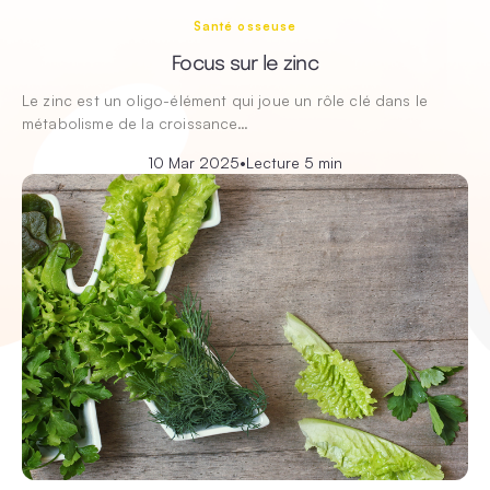
Santé osseuse
Focus sur le zinc
Le zinc est un oligo-élément qui joue un rôle clé dans le
métabolisme de la croissance…
10 Mar 2025
•
Lecture 5 min