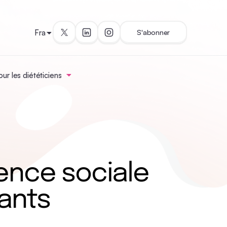
Fra
S'abonner
ur les diététiciens
ience sociale
ants