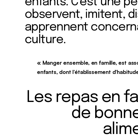
enfants. C’est une pé
observent, imitent, d
apprennent concernan
culture.
« Manger ensemble, en famille, est asso
enfants, dont l’établissement d’habitude
Les repas en f
de bonne
alim