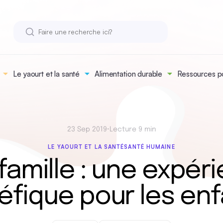
Le yaourt et la santé
Alimentation durable
Ressources po
23 Sep 2019
•
Lecture 9 min
LE YAOURT ET LA SANTÉ
SANTÉ HUMAINE
famille : une expér
éfique pour les enf