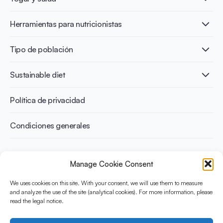
Nutri-dense food
Los beneficios de la fermentación
Healthy Diets & Lifestyle
Herramientas para nutricionistas
Salud intestinal y microbiota
Intolerancia a la lactosa
Publicaciones
Tipo de población
Salud ósea
Infographics
Prevención de la diabetes
International conferences
Salud cardiovascular
Adultos
Sustainable diet
Recetas
Control del peso
Niños
Personas mayores
Beneficios medioambientales
Política de privacidad
Deportistas
Beneficios para la salud
Condiciones generales
¿Qué es Yini?
Manage Cookie Consent
La Iniciativa Yogurt en Nutrición para Dietas Sostenibles y
Equilibradas está financiada por el Instituto Danone
We uses cookies on this site. With your consent, we will use them to measure
and analyze the use of the site (analytical cookies). For more information, please
Internacional. Su objetivo es evaluar y compartir la evidencia
read the legal notice.
actual sobre el yogur como aliado en una dieta saludable y
sostenible.