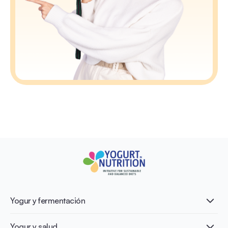
Yogur y fermentación
¿Qué es el yogur?
Yogur y salud