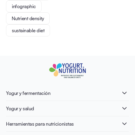
infographic
Nutrient density
sustainable diet
Yogur y fermentación
¿Qué es el yogur?
Yogur y salud
Nutri-dense food
Los beneficios de la fermentación
Healthy Diets & Lifestyle
Herramientas para nutricionistas
Salud intestinal y microbiota
Intolerancia a la lactosa