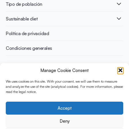
Publicaciones
Tipo de población
Salud ósea
Infographics
Prevención de la diabetes
International conferences
Salud cardiovascular
Adultos
Sustainable diet
Recetas
Control del peso
Niños
Personas mayores
Beneficios medioambientales
Política de privacidad
Deportistas
Beneficios para la salud
Condiciones generales
¿Qué es Yini?
Manage Cookie Consent
La Iniciativa Yogurt en Nutrición para Dietas Sostenibles y
Equilibradas está financiada por el Instituto Danone
We uses cookies on this site. With your consent, we will use them to measure
Internacional. Su objetivo es evaluar y compartir la evidencia
and analyze the use of the site (analytical cookies). For more information, please
read the legal notice.
actual sobre el yogur como aliado en una dieta saludable y
sostenible.
Accept
Social Media
Deny