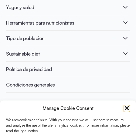
¿Qué es el yogur?
Yogur y salud
Nutri-dense food
Los beneficios de la fermentación
Healthy Diets & Lifestyle
Herramientas para nutricionistas
Salud intestinal y microbiota
Intolerancia a la lactosa
Publicaciones
Tipo de población
Salud ósea
Infographics
Prevención de la diabetes
International conferences
Salud cardiovascular
Adultos
Sustainable diet
Recetas
Control del peso
Niños
Personas mayores
Beneficios medioambientales
Política de privacidad
Deportistas
Beneficios para la salud
Condiciones generales
¿Qué es Yini?
Manage Cookie Consent
La Iniciativa Yogurt en Nutrición para Dietas Sostenibles y
Equilibradas está financiada por el Instituto Danone
We uses cookies on this site. With your consent, we will use them to measure
Internacional. Su objetivo es evaluar y compartir la evidencia
and analyze the use of the site (analytical cookies). For more information, please
read the legal notice.
actual sobre el yogur como aliado en una dieta saludable y