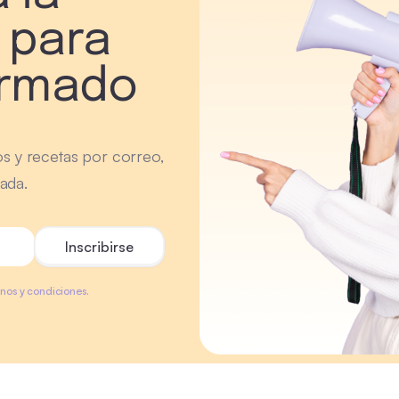
 para
ormado
os y recetas por correo,
ada.
minos y condiciones.