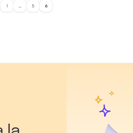
1
…
5
6
 la