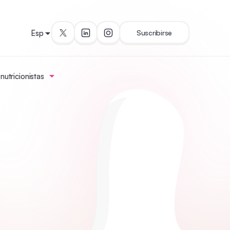
Esp
Suscribirse
utricionistas