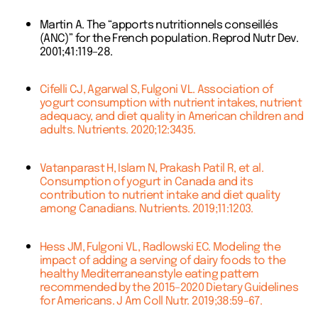
Martin A. The “apports nutritionnels conseillés
(ANC)” for the French population. Reprod Nutr Dev.
2001;41:119–28.
Cifelli CJ, Agarwal S, Fulgoni VL. Association of
yogurt consumption with nutrient intakes, nutrient
adequacy, and diet quality in American children and
adults. Nutrients. 2020;12:3435.
Vatanparast H, Islam N, Prakash Patil R, et al.
Consumption of yogurt in Canada and its
contribution to nutrient intake and diet quality
among Canadians. Nutrients. 2019;11:1203.
Hess JM, Fulgoni VL, Radlowski EC. Modeling the
impact of adding a serving of dairy foods to the
healthy Mediterraneanstyle eating pattern
recommended by the 2015–2020 Dietary Guidelines
for Americans. J Am Coll Nutr. 2019;38:59–67.