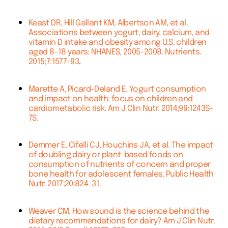
Keast DR, Hill Gallant KM, Albertson AM, et al.
Associations between yogurt, dairy, calcium, and
vitamin D intake and obesity among U.S. children
aged 8–18 years: NHANES, 2005–2008. Nutrients.
2015;7:1577–93
.
Marette A, Picard-Deland E. Yogurt consumption
and impact on health: focus on children and
cardiometabolic risk. Am J Clin Nutr. 2014;99:1243S–
7S.
Demmer E, Cifelli CJ, Houchins JA, et al. The impact
of doubling dairy or plant-based foods on
consumption of nutrients of concern and proper
bone health for adolescent females. Public Health
Nutr. 2017;20:824–31.
Weaver CM. How sound is the science behind the
dietary recommendations for dairy? Am J Clin Nutr.