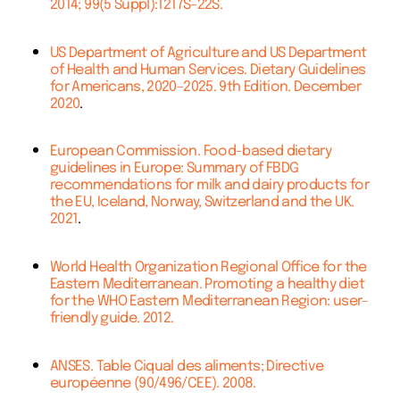
2014; 99(5 Suppl):1217S–22S.
US Department of Agriculture and US Department
of Health and Human Services. Dietary Guidelines
for Americans, 2020–2025. 9th Edition. December
2020
.
European Commission. Food-based dietary
guidelines in Europe: Summary of FBDG
recommendations for milk and dairy products for
the EU, Iceland, Norway, Switzerland and the UK.
2021
.
World Health Organization Regional Office for the
Eastern Mediterranean. Promoting a healthy diet
for the WHO Eastern Mediterranean Region: user-
friendly guide. 2012.
ANSES. Table Ciqual des aliments; Directive
européenne (90/496/CEE). 2008.