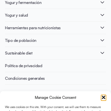
Yogur y fermentación
¿Qué es el yogur?
Yogur y salud
Nutri-dense food
Los beneficios de la fermentación
Healthy Diets & Lifestyle
Herramientas para nutricionistas
Salud intestinal y microbiota
Intolerancia a la lactosa
Publicaciones
Tipo de población
Salud ósea
Infographics
Prevención de la diabetes
International conferences
Salud cardiovascular
Adultos
Sustainable diet
Recetas
Control del peso
Niños
Personas mayores
Beneficios medioambientales
Política de privacidad
Deportistas
Beneficios para la salud
Condiciones generales
¿Qué es Yini?
Manage Cookie Consent
La Iniciativa Yogurt en Nutrición para Dietas Sostenibles y
Equilibradas está financiada por el Instituto Danone
We uses cookies on this site. With your consent, we will use them to measure