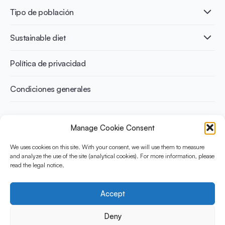
Intolerancia a la lactosa
Publicaciones
Tipo de población
Salud ósea
Infographics
Prevención de la diabetes
International conferences
Salud cardiovascular
Adultos
Sustainable diet
Recetas
Control del peso
Niños
Personas mayores
Beneficios medioambientales
Política de privacidad
Deportistas
Beneficios para la salud
Condiciones generales
¿Qué es Yini?
Manage Cookie Consent
La Iniciativa Yogurt en Nutrición para Dietas Sostenibles y
Equilibradas está financiada por el Instituto Danone
We uses cookies on this site. With your consent, we will use them to measure
Internacional. Su objetivo es evaluar y compartir la evidencia
and analyze the use of the site (analytical cookies). For more information, please
read the legal notice.
actual sobre el yogur como aliado en una dieta saludable y
sostenible.
Accept
Social Media
Deny