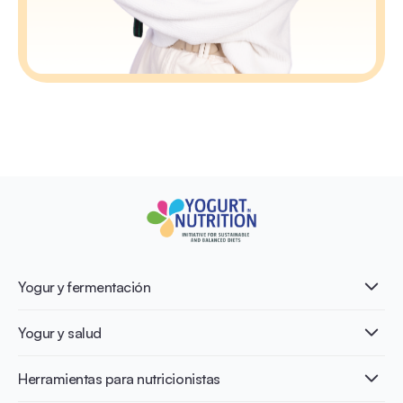
Yogur y fermentación
¿Qué es el yogur?
Yogur y salud
Nutri-dense food
Los beneficios de la fermentación
Healthy Diets & Lifestyle
Herramientas para nutricionistas
Salud intestinal y microbiota