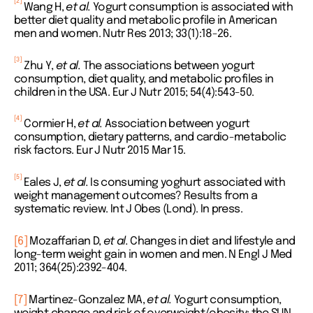
[2]
Wang H,
et al.
Yogurt consumption is associated with
better diet quality and metabolic profile in American
men and women. Nutr Res 2013; 33(1):18-26.
[3]
Zhu Y,
et al.
The associations between yogurt
consumption, diet quality, and metabolic profiles in
children in the USA. Eur J Nutr 2015; 54(4):543-50.
[4]
Cormier H,
et al.
Association between yogurt
consumption, dietary patterns, and cardio-metabolic
risk factors. Eur J Nutr 2015 Mar 15.
[5]
Eales J,
et al.
Is consuming yoghurt associated with
weight management outcomes? Results from a
systematic review. Int J Obes (Lond). In press.
[6]
Mozaffarian D,
et al.
Changes in diet and lifestyle and
long-term weight gain in women and men. N Engl J Med
2011; 364(25):2392-404.
[7]
Martinez-Gonzalez MA,
et al.
Yogurt consumption,