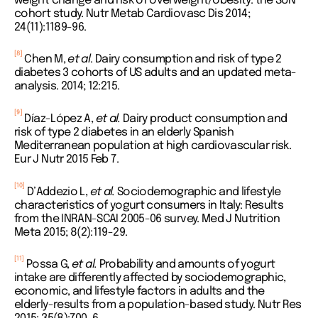
weight change and risk of overweight/obesity: the SUN
cohort study. Nutr Metab Cardiovasc Dis 2014;
24(11):1189-96.
[8]
Chen M,
et al
. Dairy consumption and risk of type 2
diabetes 3 cohorts of US adults and an updated meta-
analysis. 2014; 12:215.
[9]
Díaz-López A,
et al.
Dairy product consumption and
risk of type 2 diabetes in an elderly Spanish
Mediterranean population at high cardiovascular risk.
Eur J Nutr 2015 Feb 7.
[10]
D’Addezio L,
et al.
Sociodemographic and lifestyle
characteristics of yogurt consumers in Italy: Results
from the INRAN-SCAI 2005-06 survey. Med J Nutrition
Meta 2015; 8(2):119-29.
[11]
Possa G,
et al.
Probability and amounts of yogurt
intake are differently affected by sociodemographic,
economic, and lifestyle factors in adults and the
elderly-results from a population-based study. Nutr Res