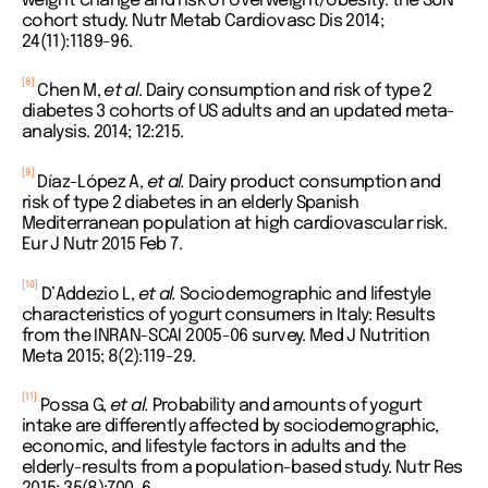
weight change and risk of overweight/obesity: the SUN
cohort study. Nutr Metab Cardiovasc Dis 2014;
24(11):1189-96.
[8]
Chen M,
et al
. Dairy consumption and risk of type 2
diabetes 3 cohorts of US adults and an updated meta-
analysis. 2014; 12:215.
[9]
Díaz-López A,
et al.
Dairy product consumption and
risk of type 2 diabetes in an elderly Spanish
Mediterranean population at high cardiovascular risk.
Eur J Nutr 2015 Feb 7.
[10]
D’Addezio L,
et al.
Sociodemographic and lifestyle
characteristics of yogurt consumers in Italy: Results
from the INRAN-SCAI 2005-06 survey. Med J Nutrition
Meta 2015; 8(2):119-29.
[11]
Possa G,
et al.
Probability and amounts of yogurt
intake are differently affected by sociodemographic,
economic, and lifestyle factors in adults and the
elderly-results from a population-based study. Nutr Res