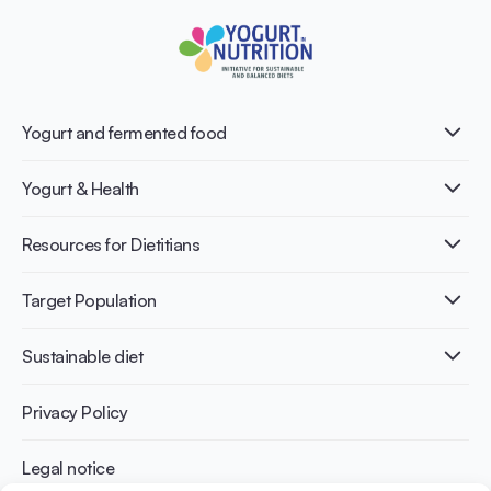
Yogurt and fermented food
What is Yogurt?
Yogurt & Health
Nutri-dense food
Fermentation benefits
Healthy Diets & Lifestyle
Resources for Dietitians
Gut Health
Lactose intolerance
Publications
Target Population
Bone health
Infographics
Diabetes prevention
International conferences
Cardiovascular health
Adult
Sustainable diet
Recipes
Weight management
Children
Elderly
Benefits for planet health
Privacy Policy
Athletes
Benefits for human health
Legal notice