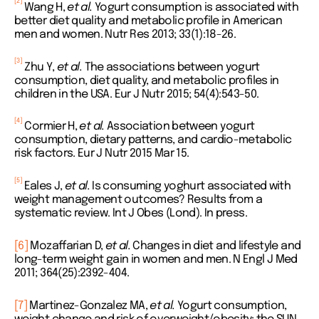
[2]
Wang H,
et al.
Yogurt consumption is associated with
better diet quality and metabolic profile in American
men and women. Nutr Res 2013; 33(1):18-26.
[3]
Zhu Y,
et al.
The associations between yogurt
consumption, diet quality, and metabolic profiles in
children in the USA. Eur J Nutr 2015; 54(4):543-50.
[4]
Cormier H,
et al.
Association between yogurt
consumption, dietary patterns, and cardio-metabolic
risk factors. Eur J Nutr 2015 Mar 15.
[5]
Eales J,
et al.
Is consuming yoghurt associated with
weight management outcomes? Results from a
systematic review. Int J Obes (Lond). In press.
[6]
Mozaffarian D,
et al.
Changes in diet and lifestyle and
long-term weight gain in women and men. N Engl J Med
2011; 364(25):2392-404.
[7]
Martinez-Gonzalez MA,
et al.
Yogurt consumption,