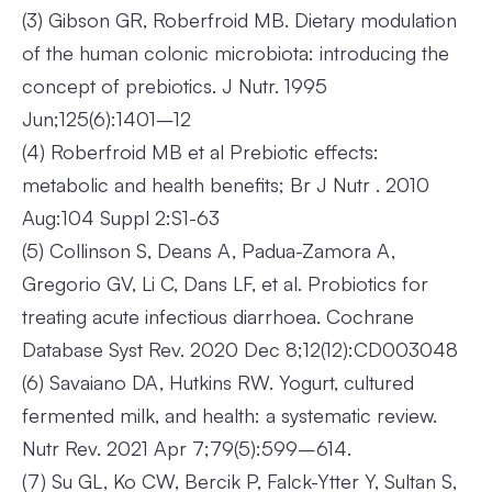
(3)
Gibson GR, Roberfroid MB. Dietary modulation
of the human colonic microbiota: introducing the
concept of prebiotics. J Nutr. 1995
Jun;125(6):1401–12
(4)
Roberfroid MB et al Prebiotic effects:
metabolic and health benefits; Br J Nutr . 2010
Aug:104 Suppl 2:S1-63
(5)
Collinson S, Deans A, Padua-Zamora A,
Gregorio GV, Li C, Dans LF, et al. Probiotics for
treating acute infectious diarrhoea. Cochrane
Database Syst Rev. 2020 Dec 8;12(12):CD003048
(6)
Savaiano DA, Hutkins RW. Yogurt, cultured
fermented milk, and health: a systematic review.
Nutr Rev. 2021 Apr 7;79(5):599–614.
(7)
Su GL, Ko CW, Bercik P, Falck-Ytter Y, Sultan S,