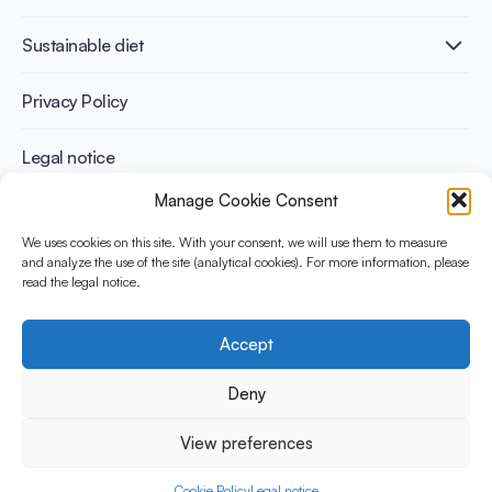
Infographics
Diabetes prevention
International conferences
Cardiovascular health
Adult
Sustainable diet
Recipes
Weight management
Children
Elderly
Benefits for planet health
Privacy Policy
Athletes
Benefits for human health
Legal notice
Manage Cookie Consent
WHAT IS YINI?
We uses cookies on this site. With your consent, we will use them to measure
and analyze the use of the site (analytical cookies). For more information, please
The Yogurt in Nutrition Initiative for Sustainable and Balanced
read the legal notice.
Diets is funded by the Danone Institute International. It aims to
evaluate and share the current evidence base on the place of
yogurt in sustainable healthy diets.
Accept
Social Media
Deny
View preferences
© 2026 Yogurt in Nutrition Initiative. All rights reserved.
Cookie Policy
Legal notice