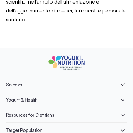
scientifici nell’ambito dell’alimentazione e
dell’aggiornamento di medici, farmacisti e personale
sanitario.
Scienza
What is Yogurt?
Yogurt & Health
Nutri-dense food
Fermentation benefits
Healthy Diets & Lifestyle
Resources for Dietitians
Gut Health
Lactose intolerance
Publications
Target Population
Bone health