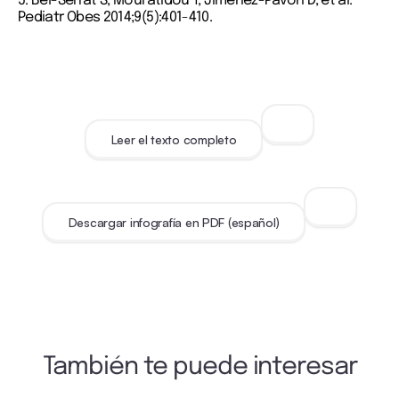
5. Bel-Serrat S, Mouratidou T, Jiménez-Pavón D, et al.
Pediatr Obes 2014;9(5):401-410.
Leer el texto completo
Descargar infografía en PDF (español)
También te puede interesar