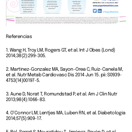
Referencias
1. Wang H, Troy LM, Rogers GT, et al. Int J Obes (Lond)
2014;38(2):299-305.
2. Martinez-Gonzalez MA, Sayon-Orea C, Ruiz-Canela M,
et al. Nutr Metab Cardiovasc Dis 2014 Jun 15. pii: S0939-
4753(14)00197-5.
3. Aune D, Norat T, Romundstad P, et al. Am J Clin Nutr
2013;98(4):1066-83.
4. O’Connor LM, Lentjes MA, Luben RN, et al. Diabetologia
2014;57(5):909-17.