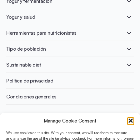
Yogur y fermentación
¿Qué es el yogur?
Yogur y salud
Nutri-dense food
Los beneficios de la fermentación
Healthy Diets & Lifestyle
Herramientas para nutricionistas
Salud intestinal y microbiota
Intolerancia a la lactosa
Publicaciones
Tipo de población
Salud ósea
Infographics
Prevención de la diabetes
International conferences
Salud cardiovascular
Adultos
Sustainable diet
Recetas
Control del peso
Niños
Personas mayores
Beneficios medioambientales
Política de privacidad
Deportistas
Beneficios para la salud
Condiciones generales
¿Qué es Yini?
Manage Cookie Consent
La Iniciativa Yogurt en Nutrición para Dietas Sostenibles y
Equilibradas está financiada por el Instituto Danone
We uses cookies on this site. With your consent, we will use them to measure
and analyze the use of the site (analytical cookies). For more information, please
Internacional. Su objetivo es evaluar y compartir la evidencia