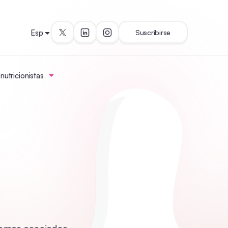
Esp
Suscribirse
utricionistas