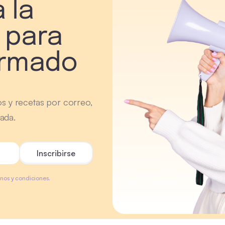
 la
 para
ormado
os y recetas por correo,
ada.
minos y condiciones.