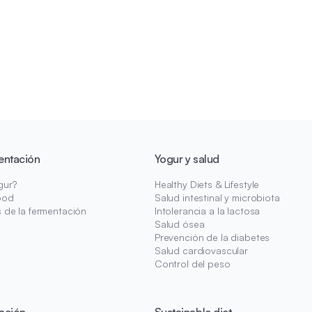
entación
Yogur y salud
gur?
Healthy Diets & Lifestyle
ood
Salud intestinal y microbiota
s de la fermentación
Intolerancia a la lactosa
Salud ósea
Prevención de la diabetes
Salud cardiovascular
Control del peso
ación
Sustainable diet