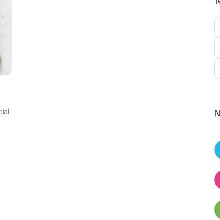
T
ial
N