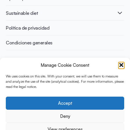
Infographics
Prevención de la diabetes
International conferences
Salud cardiovascular
Adultos
Sustainable diet
Recetas
Control del peso
Niños
Personas mayores
Beneficios medioambientales
Política de privacidad
Deportistas
Beneficios para la salud
Condiciones generales
¿Qué es Yini?
Manage Cookie Consent
La Iniciativa Yogurt en Nutrición para Dietas Sostenibles y
Equilibradas está financiada por el Instituto Danone
We uses cookies on this site. With your consent, we will use them to measure
Internacional. Su objetivo es evaluar y compartir la evidencia
and analyze the use of the site (analytical cookies). For more information, please
read the legal notice.
actual sobre el yogur como aliado en una dieta saludable y
sostenible.
Accept
Social Media
Deny
View preferences