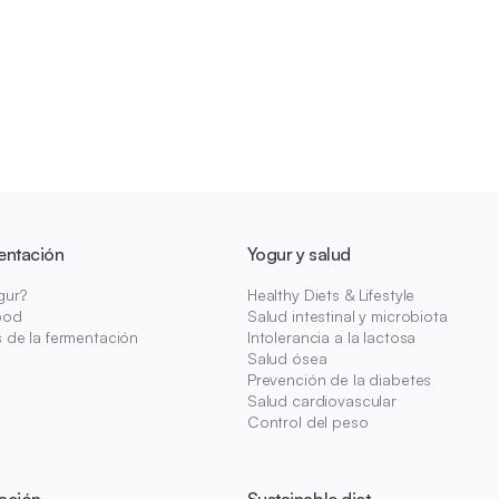
entación
Yogur y salud
gur?
Healthy Diets & Lifestyle
ood
Salud intestinal y microbiota
s de la fermentación
Intolerancia a la lactosa
Salud ósea
Prevención de la diabetes
Salud cardiovascular
Control del peso
ación
Sustainable diet