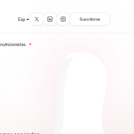
Esp
Suscribirse
utricionistas