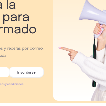
 la
 para
ormado
os y recetas por correo,
ada.
minos y condiciones.